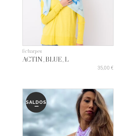
Écharpes
ACTIN_BLUE_L
35,00
€
SALDOS