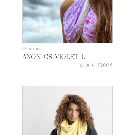
Écharpes
AXON_CS_VIOLET_L
40,00
€
60,00
€