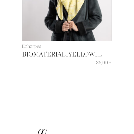
Écharpes
BIOMATERIAL_YELLOW_L
35,00
€