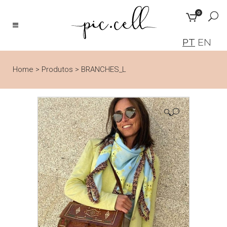
0
PT
EN
Home
>
Produtos
>
BRANCHES_L
🔍