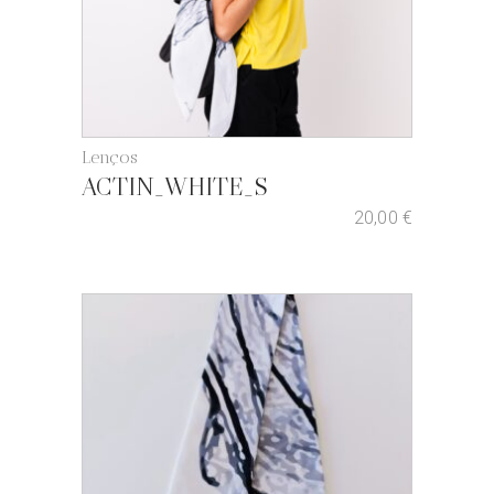
Lenços
ACTIN_WHITE_S
20,00
€