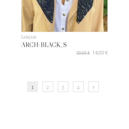
Lenços
ARCH-BLACK_S
14,00
€
20,00
€
1
2
3
4