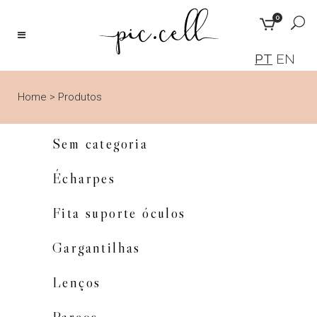
0
PT
EN
Home
>
Produtos
Sem categoria
Écharpes
Fita suporte óculos
Gargantilhas
Lenços