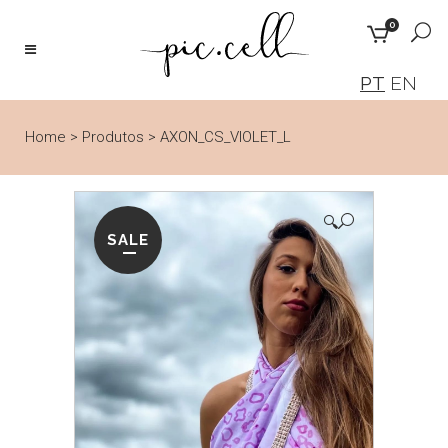
0
PT
EN
Home
>
Produtos
>
AXON_CS_VIOLET_L
🔍
SALE