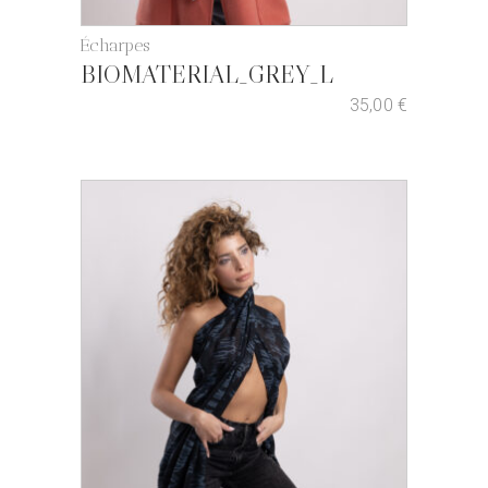
Écharpes
BIOMATERIAL_GREY_L
35,00
€