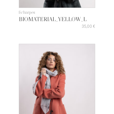
Écharpes
BIOMATERIAL_YELLOW_L
35,00
€