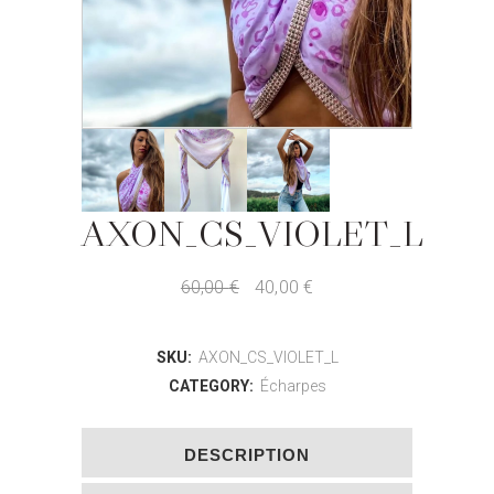
AXON_CS_VIOLET_L
60,00
€
40,00
€
SKU:
AXON_CS_VIOLET_L
CATEGORY:
Écharpes
DESCRIPTION