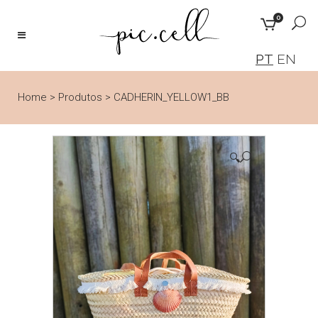
0
PT
EN
Home
>
Produtos
>
CADHERIN_YELLOW1_BB
🔍