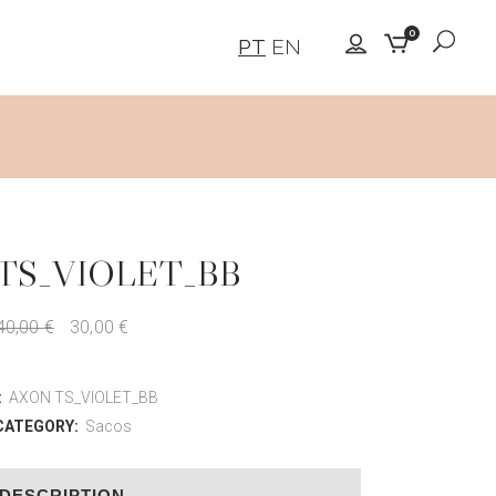
0
PT
EN
TS_VIOLET_BB
40,00
€
30,00
€
:
AXON TS_VIOLET_BB
CATEGORY:
Sacos
DESCRIPTION