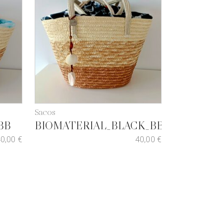
Sacos
BB
BIOMATERIAL_BLACK_BB
40,00
€
40,00
€