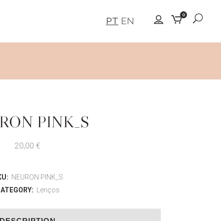
0
PT
EN
RON PINK_S
20,00
€
KU:
NEURON PINK_S
ATEGORY:
Lenços
DESCRIPTION