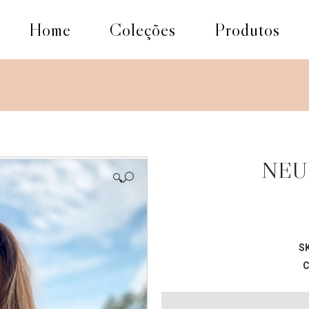
Home
Coleções
Produtos
NEU
🔍
S
C