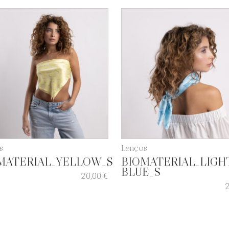
s
Lenços
MATERIAL_YELLOW_S
BIOMATERIAL_LIGH
BLUE_S
20,00
€