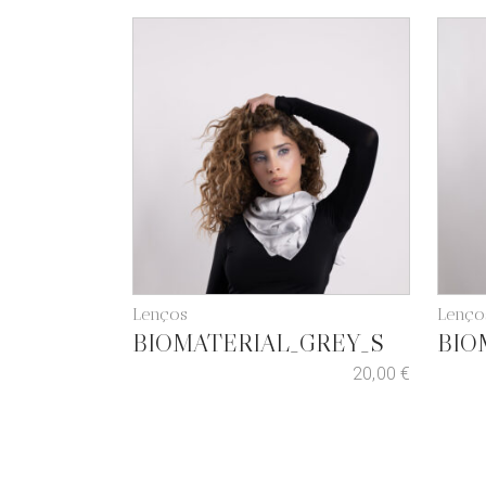
Lenços
Lenço
BIOMATERIAL_GREY_S
BIO
20,00
€