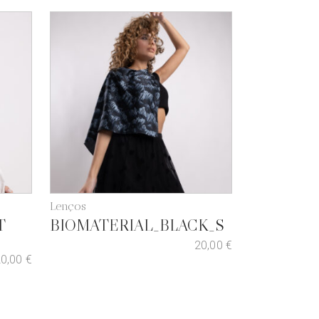
Lenços
T
BIOMATERIAL_BLACK_S
20,00
€
20,00
€