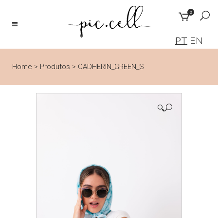
0
PT
EN
Home
>
Produtos
>
CADHERIN_GREEN_S
🔍