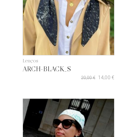
Lenços
ARCH-BLACK_S
14,00
€
20,00
€