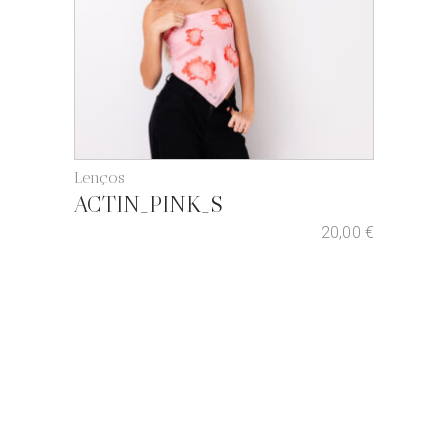
Lenços
ACTIN_PINK_S
20,00
€