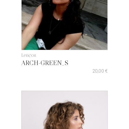
Lenços
ARCH-GREEN_S
20,00
€