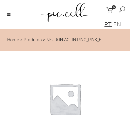
0
PT
EN
Home
>
Produtos
>
NEURON ACTIN RING_PINK_F