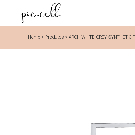
Home
>
Produtos
>
ARCH-WHITE_GREY SYNTHETIC 