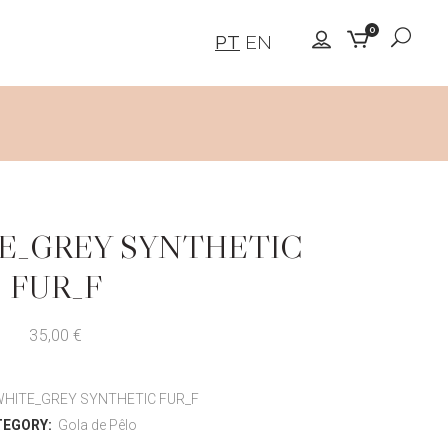
0
PT
EN
E_GREY SYNTHETIC
FUR_F
35,00
€
HITE_GREY SYNTHETIC FUR_F
TEGORY:
Gola de Pêlo