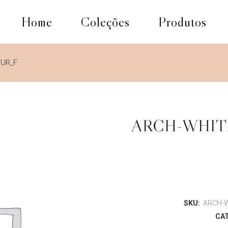
Home
Coleções
Produtos
FUR_F
ARCH-WHIT
SKU:
ARCH-W
CA