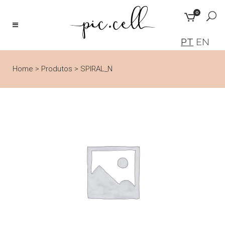
0
PT
EN
Home
>
Produtos
>
SPIRAL_N