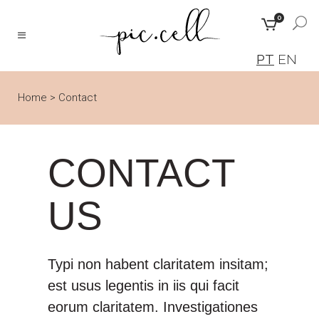
0
PT
EN
Home
>
Contact
CONTACT
US
Typi non habent claritatem insitam;
est usus legentis in iis qui facit
eorum claritatem. Investigationes